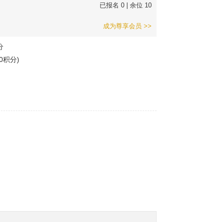
已报名
0
| 余位
10
成为尊享会员 >>
分
0积分)