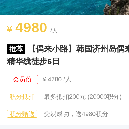
4980
¥
/人
【偶来小路】韩国济州岛偶来
推荐
精华线徒步6日
会员价
¥
4780
/人
积分抵扣
最多抵扣200元 (20000积分)
积分赠送
交易成功，送4980积分