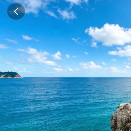
.
.
.