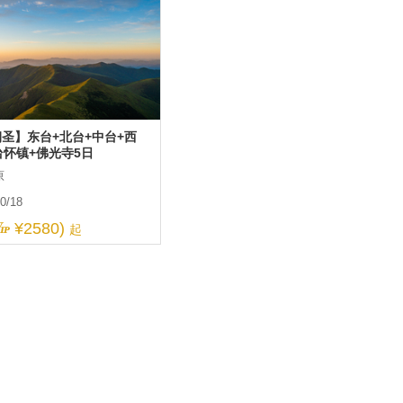
更多
圣】东台+北台+中台+西
台怀镇+佛光寺5日
原
10/18
¥2580)
起