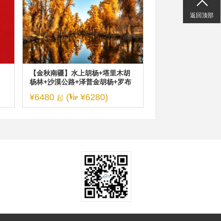
返回顶部
【金秋南疆】水上胡杨+塔里木胡
杨林+沙漠公路+泽普金胡杨+罗布
人村寨+喀什古城休闲7日游（2-6
¥6480
(
¥6280)
起
人/车）