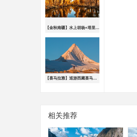
【金秋南疆】水上胡杨+塔里木胡杨林+沙漠公路+泽普金胡杨+罗布人村寨+喀什古城休闲7日游（2-6人/车）
【喜马拉雅】巡游西藏喜马拉雅边境线8日游·越野车团
相关推荐