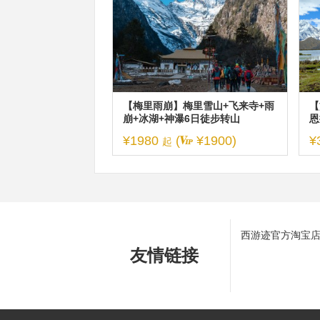
【梅里雨崩】梅里雪山+飞来寺+雨
【
崩+冰湖+神瀑6日徒步转山
恩
日
¥1980
(
¥1900)
¥
起
西游迹官方淘宝
友情链接