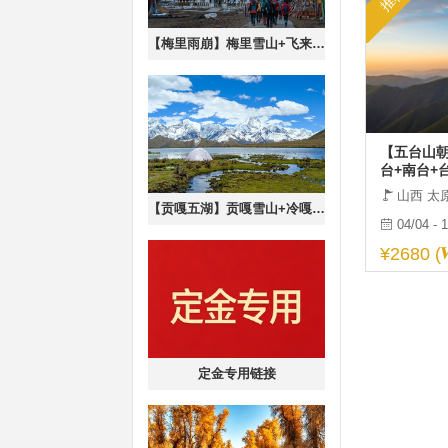
【梅里雨崩】梅里雪山+飞来寺+雨崩+冰湖+神瀑6日徒步转山
【五台山朝
台+南台+
山西 太
【贡嘎五湖】贡嘎雪山+冷嘎措+三恩措+月亮湖+里索海双湖轻徒步6日
04/04 - 
¥2680 (
定金专用链接