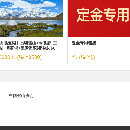
贡嘎五湖】贡嘎雪山+冷嘎措+三
定金专用链接
措+月亮湖+里索海双湖轻徒步6
3680
(
¥3580)
¥1 (
¥1)
起
店
中国登山协会