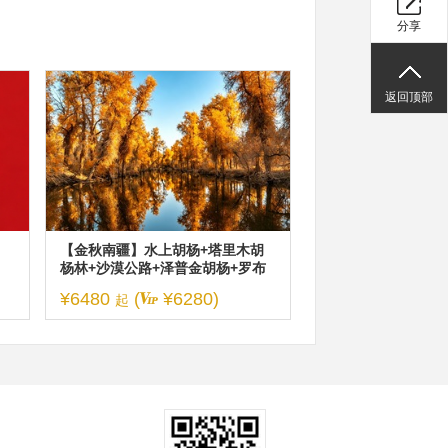
分享
返回顶部
【金秋南疆】水上胡杨+塔里木胡
杨林+沙漠公路+泽普金胡杨+罗布
人村寨+喀什古城休闲7日游（2-6
¥6480
(
¥6280)
起
人/车）