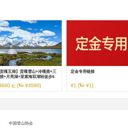
贡嘎五湖】贡嘎雪山+冷嘎措+三
定金专用链接
措+月亮湖+里索海双湖轻徒步6
3680
(
¥3580)
¥1 (
¥1)
起
店
中国登山协会