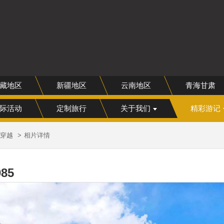
网
藏地区
新疆地区
云南地区
青海甘肃
际活动
定制旅行
关于我们
精彩游记
毕穿越
相片详情
085