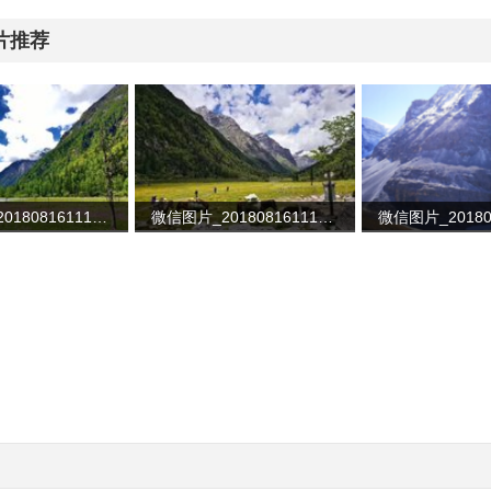
片推荐
微信图片_20180816111055
微信图片_20180816111044