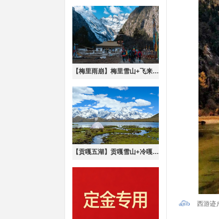
【梅里雨崩】梅里雪山+飞来寺+雨崩+冰湖+神瀑6日徒步转山
【贡嘎五湖】贡嘎雪山+冷嘎措+三恩措+月亮湖+里索海双湖轻徒步6日
西游迹