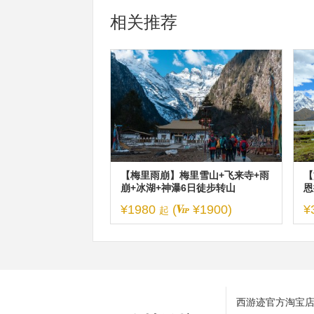
相关推荐
【梅里雨崩】梅里雪山+飞来寺+雨
【
崩+冰湖+神瀑6日徒步转山
恩
日
¥1980
(
¥1900)
¥
起
西游迹官方淘宝