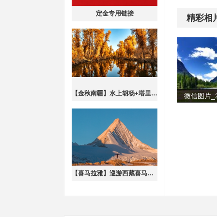
定金专用链接
精彩相
【金秋南疆】水上胡杨+塔里木胡杨林+沙漠公路+泽普金胡杨+罗布人村寨+喀什古城休闲7日游（2-6人/车）
【喜马拉雅】巡游西藏喜马拉雅边境线8日游·越野车团