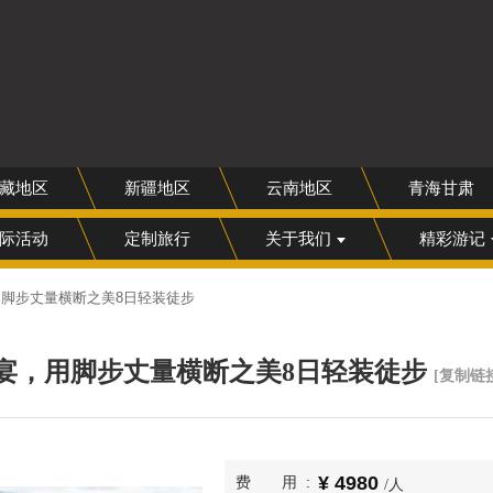
网
藏地区
新疆地区
云南地区
青海甘肃
际活动
定制旅行
关于我们
精彩游记
脚步丈量横断之美8日轻装徒步
宴，用脚步丈量横断之美8日轻装徒步
[复制链
4980
费用
/人