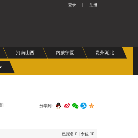
登录
|
注册
河南山西
内蒙宁夏
贵州湖北
接]
分享到:
已报名
0
| 余位
10