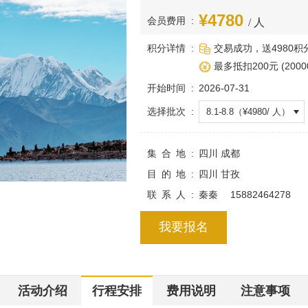
4780
会员费用
/ 人
积分详情
交易成功，送4980积
最多抵扣200元 (2000
开始时间
2026-07-31
选择批次
8.1-8.8
（¥
4980
/
人
）
集合地
四川 成都
目的地
四川 甘孜
联系人
秦秦 15882464278
我要报名
活动介绍
行程安排
费用说明
注意事项