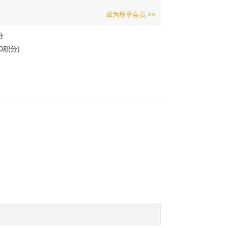
成为尊享会员 >>
分
0积分)