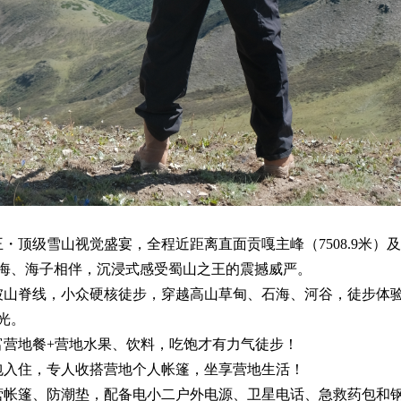
王・顶级雪山视觉盛宴，全程近距离直面贡嘎主峰（7508.9米）
海、海子相伴，沉浸式感受蜀山之王的震撼威严。
坡山脊线，小众硬核徒步，穿越高山草甸、石海、河谷，徒步体
光。
富营地餐+营地水果、饮料，吃饱才有力气徒步！
包入住，专人收搭营地个人帐篷，坐享营地生活！
营帐篷、防潮垫，配备电小二户外电源、卫星电话、急救药包和