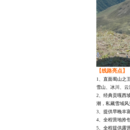
【线路亮点】
1、直面蜀山之
雪山、冰川、云
2、经典贡嘎西
潮，私藏雪域风
3、提供早晚丰
4、全程营地拎
5、全程提供露