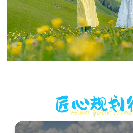
雪
山
草
原
盛
宴
。
2
、
摄
影
领
队