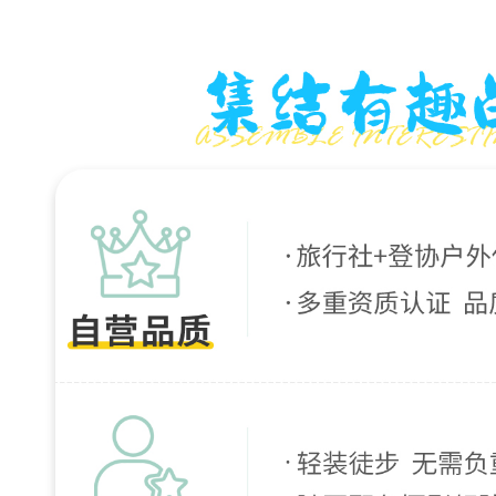
送
个
人
装
备
和
公
用
装
备
；
4
、