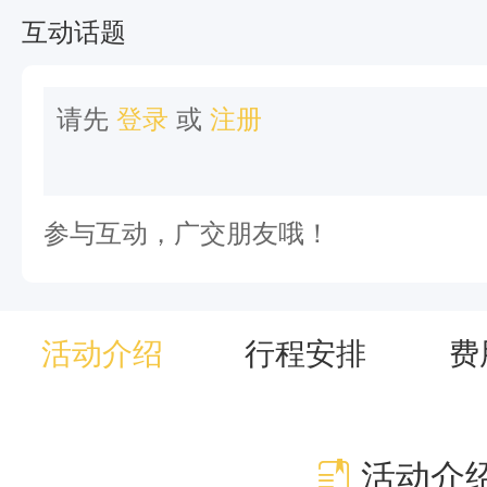
中
互动话题
草
原
请先
登录
或
注册
，
一
路
参与互动，广交朋友哦！
串
联
唐
活动介绍
行程安排
费
布
拉
、
活动介
库