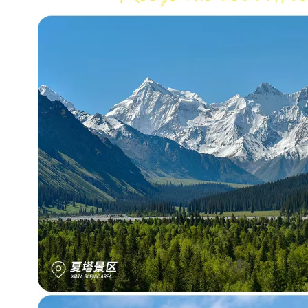
气
徒
步
；
5
、
特
别
安
排
喀
拉