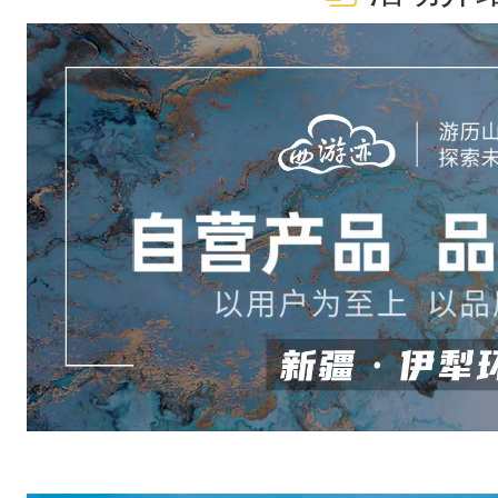
尔
德
宁
、
昭
苏
精
华
风
光
。
雪