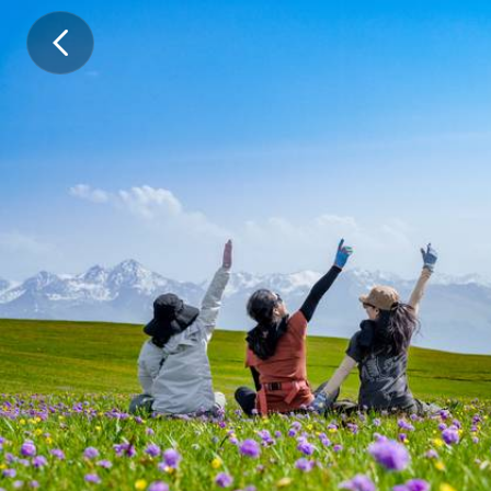
【
服
务
亮
点
】
1
、
这
条
伊
犁