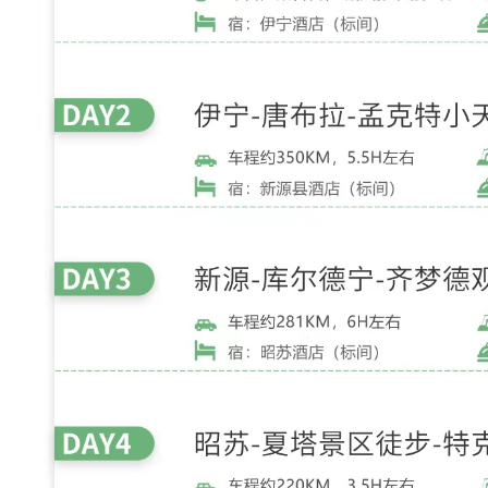
，
定
格
旅
行
记
忆
！
3
、
全
程
轻