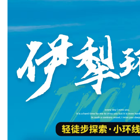
山
、
草
原
、
森
林
、
冰
川
、
湖
泊