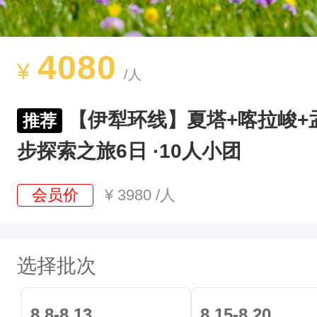
轻
徒
步
4080
¥
/人
环
线
【伊犁环线】夏塔+喀拉峻+
推荐
，
步探索之旅6日 ·10人小团
从
孟
会员价
¥
3980
/人
克
特
小
选择批次
天
湖
8.8-8.13
8.15-8.20