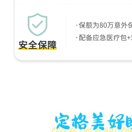
地
餐
+
营
地
水
果
，
吃
饱
才
有
力