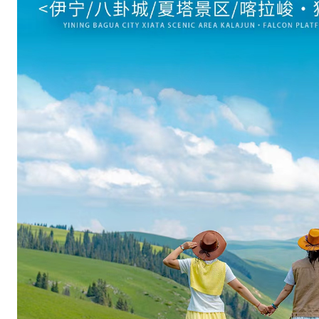
一
次
集
齐
，
沉
浸
式
感
受
伊
犁