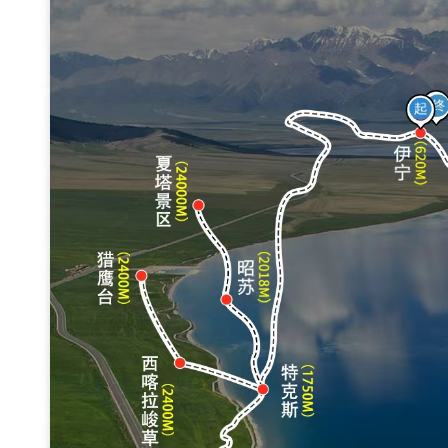
带
队
，
随
团
配
备
无
人
机
或
相