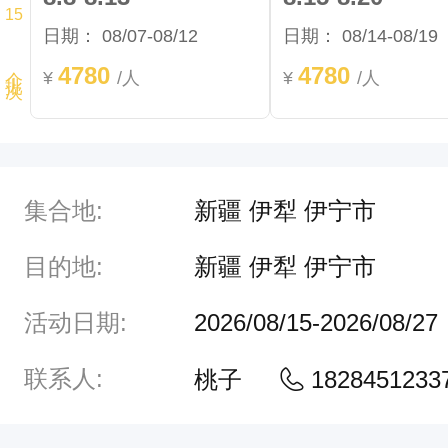
15
到
日期：
08/07-08/12
日期：
08/14-08/19
个批次
夏
4780
4780
¥
/人
¥
/人
特
景
区
，
集合地:
新疆 伊犁 伊宁市
再
目的地:
新疆 伊犁 伊宁市
到
喀
活动日期:
2026/08/15-2026/08/27
拉
联系人:
桃子
1828451233
峻
空