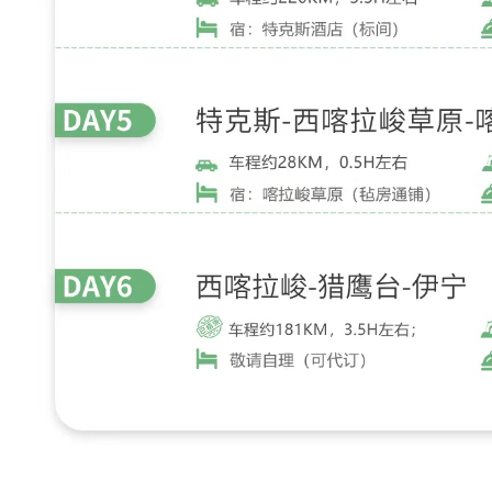
装
徒
步
，
无
需
负
重
，
统
一
运