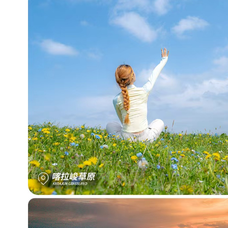
峻
草
原
营
.
.
.