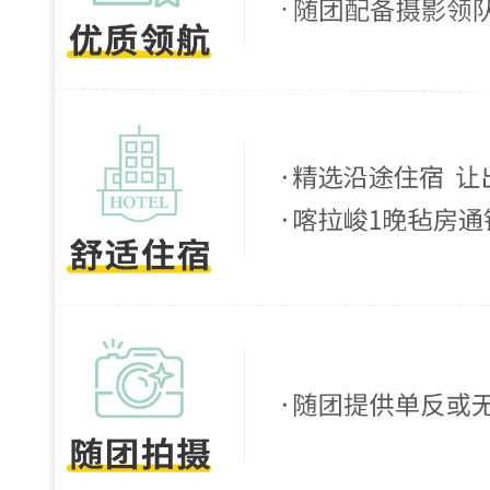
提
供
喀
拉
峻
营
地
早
晚
丰
富
营