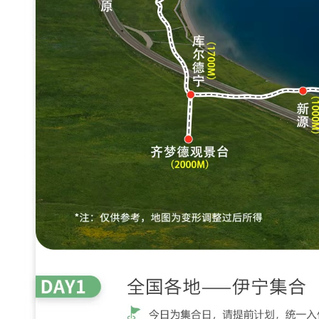
机
设
备
，
捕
捉
旅
途
震
撼
瞬
间