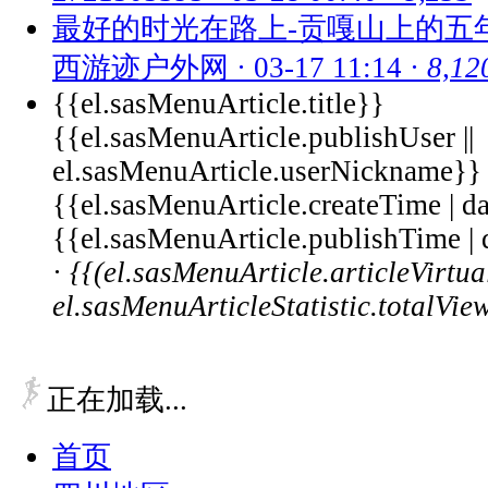
最好的时光在路上-贡嘎山上的五
西游迹户外网
·
03-17 11:14
·
8,12
{{el.sasMenuArticle.title}}
{{el.sasMenuArticle.publishUser ||
el.sasMenuArticle.userNickname}}
{{el.sasMenuArticle.createTime |
{{el.sasMenuArticle.publishTime
·
{{(el.sasMenuArticle.articleVirt
el.sasMenuArticleStatistic.totalVie
正在加载...
首页