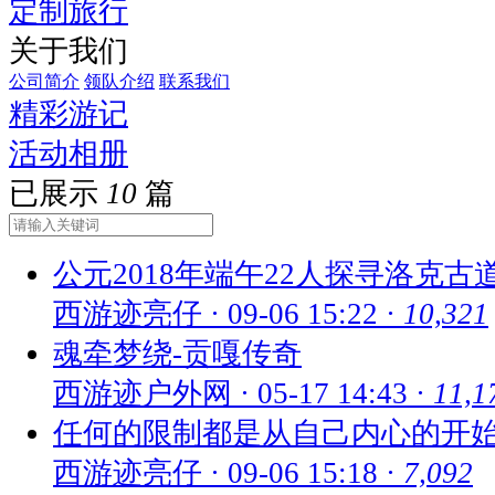
定制旅行
关于我们
公司简介
领队介绍
联系我们
精彩游记
活动相册
已展示
10
篇
公元2018年端午22人探寻洛克古
西游迹亮仔
·
09-06 15:22
·
10,321
魂牵梦绕-贡嘎传奇
西游迹户外网
·
05-17 14:43
·
11,1
任何的限制都是从自己内心的开
西游迹亮仔
·
09-06 15:18
·
7,092