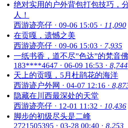
绝对实用的户外背包打包技巧，
人！
西游迹亮仔
·
09-06 15:05
·
11,090
在贡嘎，遗憾之美
西游迹亮仔
·
09-06 15:03
·
7,935
一纸书香，道不尽”色达”的梵音
183****4647
·
06-09 16:53
·
8,744
天上的贡嘎，5月杜鹃花的海洋
西游迹户外网
·
04-07 12:16
·
8,87
隐藏在川西最深处的天堂
西游迹亮仔
·
12-01 11:32
·
10,436
脚步的初级尽头是二峰
2721505395
·
03-28 00:40
·
8,253